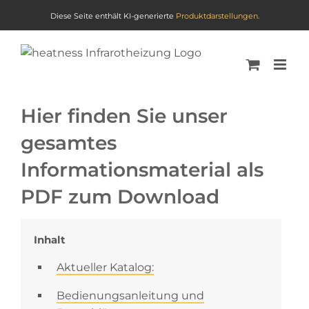
Diese Seite enthält KI-generierte
Produktdarstellungen.
Skip
to
content
Hier finden Sie unser
gesamtes
Informationsmaterial als
PDF zum Download
Inhalt
Aktueller Katalog:
Bedienungsanleitung und