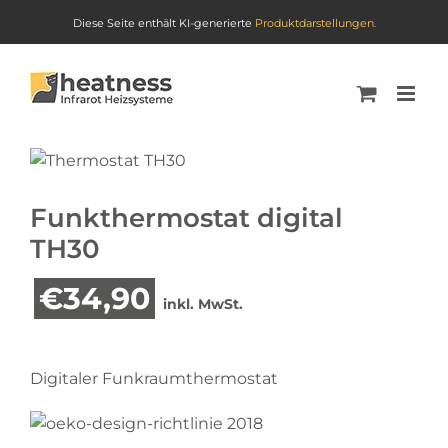
Diese Seite enthält KI-generierte
Produktdarstellungen.
Skip
to
content
Funkthermostat digital
TH30
€
34,90
inkl. MwSt.
Digitaler Funkraumthermostat