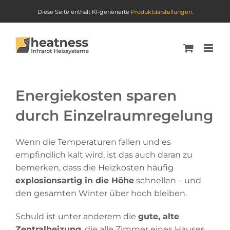
Diese Seite enthält KI-generierte
Produktdarstellungen.
Skip
to
content
Energiekosten sparen
durch Einzelraumregelung
Wenn die Temperaturen fallen und es
empfindlich kalt wird, ist das auch daran zu
bemerken, dass die Heizkosten häufig
explosionsartig in die Höhe
schnellen – und
den gesamten Winter über hoch bleiben.
Schuld ist unter anderem die
gute, alte
Zentralheizung
, die alle Zimmer eines Hauses